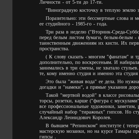
Личности - от 5-ти до 17-ти.
"Виноградную косточку в теплую землю за
Поразительно: эти бессмертные слова и м
ее студийного - 1985-го - года.
Три раза в неделю ("Вторник-Среда-Суббот
перед белым листом бумаги, белым-белым - 
таинственным движениям их кисти. Их перв
пространства.
( К слову сказать - многим "фанатам" и 
дополнительно, по воскресеньям. И набирал
занимались в три смены, не хватало стульев
те, кому именно студия и именно эта студи
Это была "живая вода" ее дела. Но нужна
догадки и "намеки", а прямые указания доро
Такой "мертвой водой" в классе рисовал
торсы, розетки, карше ("фигура с мускулами"
все профессиональные художники, заметим, 
случайный набор "тиражных" гипсов. Но ст
Александр Леонидович Королев.
В бывшем "Репинском" институте ( теперь
мастерскую мозаики, но на курсе Тамары пр
гипсы .