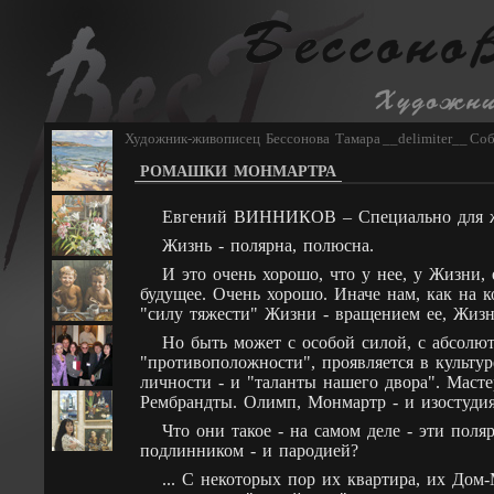
Художник-живописец Бессонова Тамара
__delimiter__
Соб
РОМАШКИ МОНМАРТРА
Евгений ВИННИКОВ – Специально для 
Жизнь - полярна, полюсна.
И это очень хорошо, что у нее, у Жизни, 
будущее. Очень хорошо. Иначе нам, как на 
"силу тяжести" Жизни - вращением ее, Жизни
Но быть может с особой силой, с абсолют
"противоположности", проявляется в культур
личности - и "таланты нашего двора". Маст
Рембрандты. Олимп, Монмартр - и изостудия,
Что они такое - на самом деле - эти пол
подлинником - и пародией?
... С некоторых пор их квартира, их До