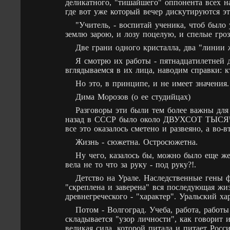
деликатного, "тишайшего" оппонента всех на
где вот уже который вечер дискутируются эт
"Учитель, - воспитай ученика, чтоб было
землю зарою, и лозу поцелую, и спелые гроздь
Две грани одного кристалла, два "линии
Я смотрю их работы - пятнадцатилетней д
вглядываемся в их лица, наводим справки: кт
Но это, в принципе, и не имеет значения.
Дима Морозов (о ее студийцах)
Разговоры эти были тем более важны для 
назад в СССР было около ДВУХСОТ ТЫСЯЧ (!
все это оказалось сметено и развеяно, а во
Жизнь - сюжетна. Остросюжетна.
Ну чего, казалось бы, можно было еще же
вела не то что за руку - под руку?!.
Детство на Урале. Наследственные гены 
"скреплена и заверена" вся последующая жизн
древнегреческого - "характер". Уральский ха
Потом - Волгоград. Учеба, работа, работы
складывается "узор личности", как говорит 
великая сила, которой питала и питает Росс