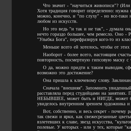
Что значит - "научиться живописи"? (Или 
Хотя традиция говорит определенно: нужна ш
можно, конечно, и "по слуху" - но все-таки 
любом из искусств.
Но это ведь "и так и не так", - думала он
нечто гораздо большее, чем ремесло. Оно - 
"Улыбка Бога", перефразируя кого-то из клас
Меньше всего ей хотелось, чтобы от этих 
Наоборот - более всего, настоящим счаст
повторность, посмертную гипсовую маску с 
О да, можно придти к таким выводам, сфо
возможно это достижение?
Она пришла к ключевому слову. Заклина
Сначала "внешняя". Запомнить увиденный 
расставляла перед студийцами на занятиях
НЕБЫВШЕЕ, может быть и НИГДЕ, может
увиделось внутренним зрением художника и
Вот, собственно, и весь секрет - почему
так свежи и ярки, как свежесрезанные цвет
взлетевших к славе, звезд искусства, "ку
полевые. У которых - или у тех, которые "к