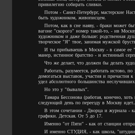
привилегию собирать сливки.
Потом - Санкт-Петербург, мастерские Нас
быть художником, живописцем.
Потом, как в сне наяву, - браки может бы
вагоне "скорого" номер такой-то, - ив Моск
художником и даже больше: родственная душа
творческое "Я" твое, занимая мужской бруст
И ты прибываешь в Москву - в самое ее "
манер, истинное братство - и истинный серпе
Что же делает, что должен бы делать худо
Работать, разумеется, работать истово, по
домогаться выставок, участия и причастия к
удел абсолютного большинства неслучившихс
Но это у "бывалых".
Тамара Бессонова (работая, конечно, хоть 
следующий день по переезду в Москву идет.
В этом сочетании - Дворца и журнала - к
графики. Детская. От 5 до 17.
Именно "от Пяти" - как от станции отпр
И именно СТУДИЯ, - как школа, "штудии" 