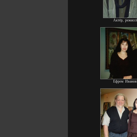
Актёр, режисс
Ефрем Иванов