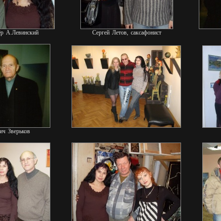
ёр А.Левинский
Сергей Летов, саксафонист
ич Зверьков