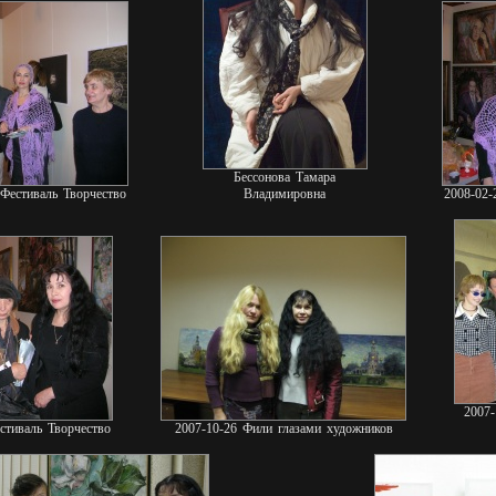
Бессонова Тамара
Фестиваль Творчество
Владимировна
2008-02-
2007-
стиваль Творчество
2007-10-26 Фили глазами художников