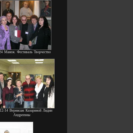
24 Манеж. Фестиваль Творчество
12-14 Вернисаж Казариной Лидии
Андреевны