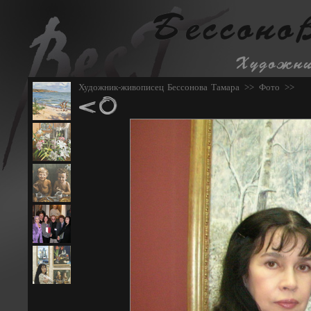
Художник-живописец Бессонова Тамара
>>
Фото
>>