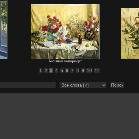
Большой натюрморт
1
2
3
4
5
6
7
8
9
10
11