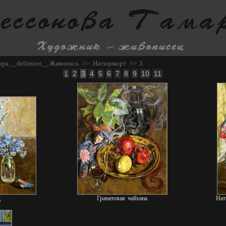
ара
__delimiter__
Живопись
>>
Натюрморт
>> 3
1
2
3
4
5
6
7
8
9
10
11
д
Гранатовая чайхана
Нат