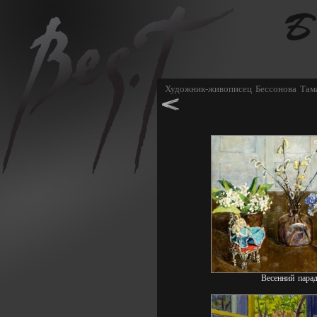
Художник-живописец Бессонова Там
Весенний пара