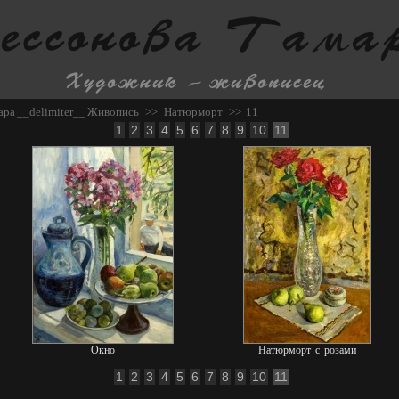
ара
__delimiter__
Живопись
>>
Натюрморт
>> 11
1
2
3
4
5
6
7
8
9
10
11
Окно
Натюрморт с розами
1
2
3
4
5
6
7
8
9
10
11