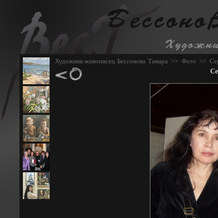
Художник-живописец Бессонова Тамара
>>
Фото
>>
Се
Се