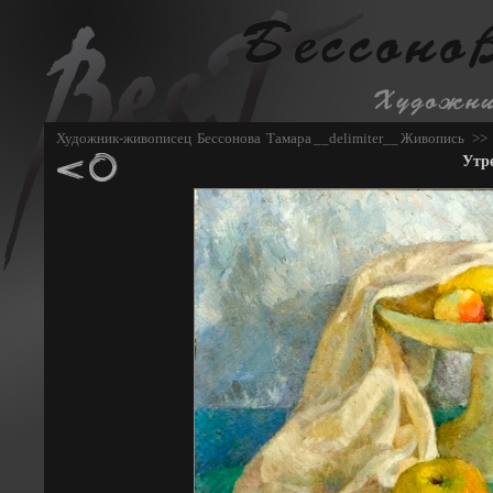
Художник-живописец Бессонова Тамара
__delimiter__
Живопись
>>
Утр